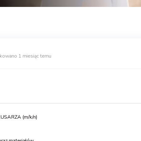
ikowano 1 miesiąc temu
LUSARZA (m/k/n)
oraz materiałów