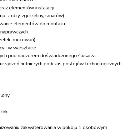
az elementów instalacji
np. z rdzy, zgorzeliny, smarów)
owywanie elementów do montażu
 naprawczych
zelek, mocowań)
y i w warsztacie
ych pod nadzorem doświadczonego ślusarza
i urządzeń hutniczych podczas postojów technologicznych
ślony
czek
nizowaniu zakwaterowania w pokoju 1 osobowym