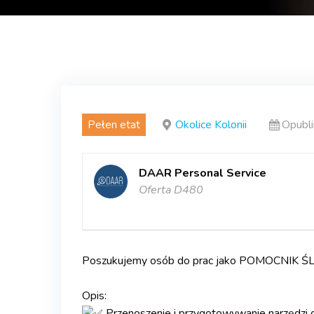
Pełen etat
Okolice Kolonii
Opubl
DAAR Personal Service
Oferta D480
Poszukujemy osób do prac jako POMOCNIK Ś
.
Opis:
Przenoszenie i przygotowywanie narzędzi 