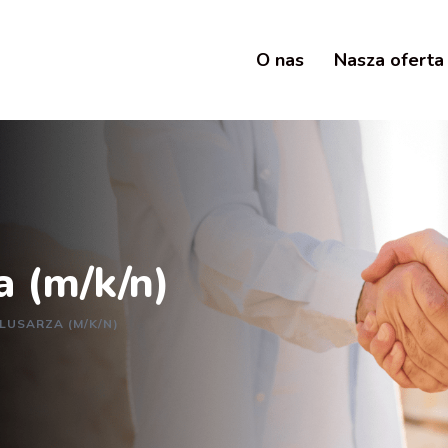
O nas
Nasza oferta
a (m/k/n)
LUSARZA (M/K/N)