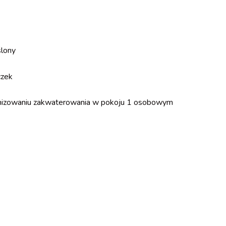
ślony
czek
nizowaniu zakwaterowania w pokoju 1 osobowym