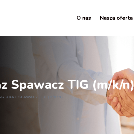
O nas
Nasza oferta
 Spawacz TIG (m/k/n
G ORAZ SPAWACZ TIG (M/K/N)