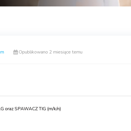
em
Opublikowano 2 miesiące temu
G oraz SPAWACZ TIG (m/k/n)