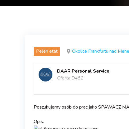
Pełen etat
Okolice Frankfurtu nad Men
DAAR Personal Service
Oferta D482
Poszukujemy osób do prac jako SPAWACZ MA
.
Opis:
Spawanie części do maszyn