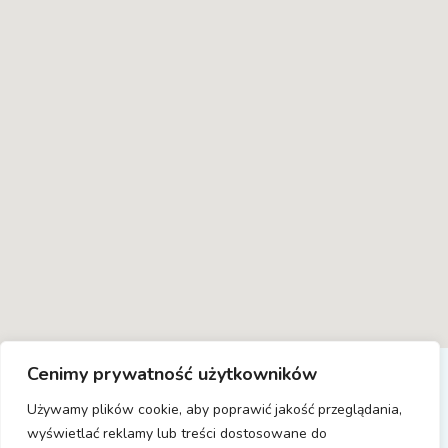
Cenimy prywatność użytkowników
Copyright © 2023 DAAR Personel Service GmbH
Używamy plików cookie, aby poprawić jakość przeglądania,
Realizacja PLAN DIGITAL
| All Rights Reserved.
wyświetlać reklamy lub treści dostosowane do