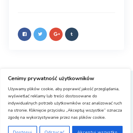
Cenimy prywatność użytkowników
Copyright © 2023 DAAR Personel Service GmbH
Używamy plików cookie, aby poprawić jakość przeglądania,
Realizacja PLAN DIGITAL
| All Rights Reserved.
wyświetlać reklamy lub treści dostosowane do
indywidualnych potrzeb użytkowników oraz analizować ruch
na stronie. Kliknięcie przycisku „Akceptuj wszystkie” oznacza
zgodę na wykorzystywanie przez nas plików cookie.
Impressum
Datenschutz
HinSchG
AGB
Dostosuj
Odrzucać
Akceptuj wszystko