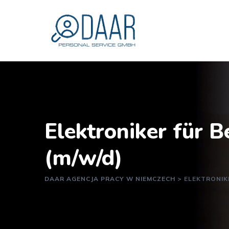
Skip
to
content
Elektroniker für Be
(m/w/d)
DAAR AGENCJA PRACY W NIEMCZECH
>
ELEKTRONIKE