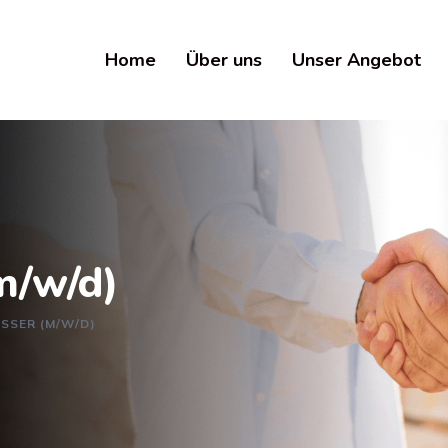
Home
Über uns
Unser Angebot
m/w/d)
SSER (M/W/D)