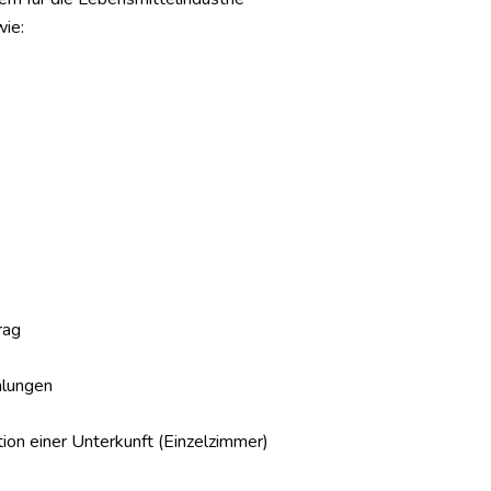
ie:
rag
hlungen
ion einer Unterkunft (Einzelzimmer)